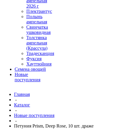
ампельная
2026 г
Плектрантус
Полынь
ампельная
Свинчатка
ушковидная
Толстянка
ампельная
(Крассула)
Традесканция
Фуксия
Хауттюйния
Семена овощей
Новые
поступления
Главная
-
Каталог
-
Новые поступления
-
Петуния Prism, Deep Rose, 10 шт. драже