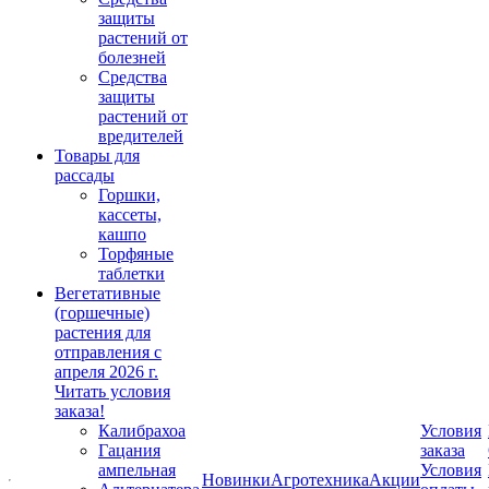
защиты
растений от
болезней
Средства
защиты
растений от
вредителей
Товары для
рассады
Горшки,
кассеты,
кашпо
Торфяные
таблетки
Вегетативные
(горшечные)
растения для
отправления с
апреля 2026 г.
Читать условия
заказа!
Калибрахоа
Условия
Гацания
заказа
ампельная
Условия
Новинки
Агротехника
Акции