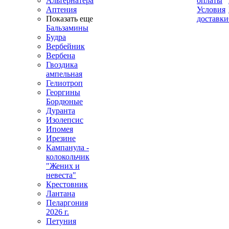
Альтернатера
оплаты
Аптения
Условия
Показать еще
доставки
Бальзамины
Будра
Вербейник
Вербена
Гвоздика
ампельная
Гелиотроп
Георгины
Бордюные
Дуранта
Изолепсис
Ипомея
Ирезине
Кампанула -
колокольчик
"Жених и
невеста"
Крестовник
Лантана
Пеларгония
2026 г.
Петуния