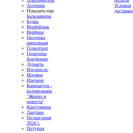
Альтернатера
оплаты
Аптения
Условия
Показать еще
доставки
Бальзамины
Будра
Вербейник
Вербена
Гвоздика
ампельная
Гелиотроп
Георгины
Бордюные
Дуранта
Изолепсис
Ипомея
Ирезине
Кампанула -
колокольчик
"Жених и
невеста"
Крестовник
Лантана
Пеларгония
2026 г.
Петуния