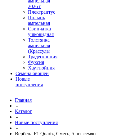
ампельная
2026 г
Плектрантус
Полынь
ампельная
Свинчатка
ушковидная
Толстянка
ампельная
(Крассула)
Традесканция
Фуксия
Хауттюйния
Семена овощей
Новые
поступления
Главная
-
Каталог
-
Новые поступления
-
Вербена F1 Quartz, Смесь, 5 шт. семян