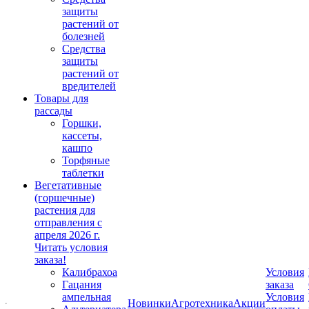
защиты
растений от
болезней
Средства
защиты
растений от
вредителей
Товары для
рассады
Горшки,
кассеты,
кашпо
Торфяные
таблетки
Вегетативные
(горшечные)
растения для
отправления с
апреля 2026 г.
Читать условия
заказа!
Калибрахоа
Условия
Гацания
заказа
ампельная
Условия
Новинки
Агротехника
Акции