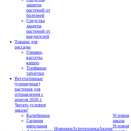
защиты
растений от
болезней
Средства
защиты
растений от
вредителей
Товары для
рассады
Горшки,
кассеты,
кашпо
Торфяные
таблетки
Вегетативные
(горшечные)
растения для
отправления с
апреля 2026 г.
Читать условия
заказа!
Калибрахоа
Условия
Гацания
заказа
ампельная
Условия
Новинки
Агротехника
Акции