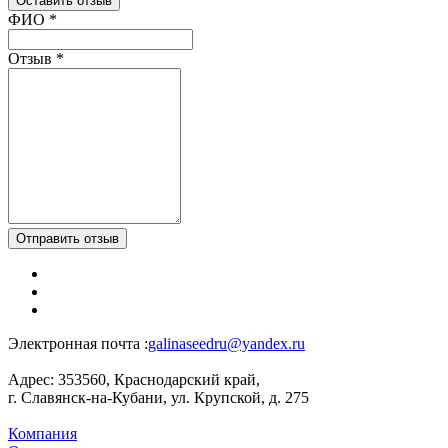
Оставить отзыв
Ваш отзыв был отправлен!
ФИО
*
Отзыв
*
Отправить отзыв
Электронная почта :
galinaseedru@yandex.ru
Адрес:
353560, Краснодарский край,
г. Славянск-на-Кубани, ул. Крупской, д. 275
Компания