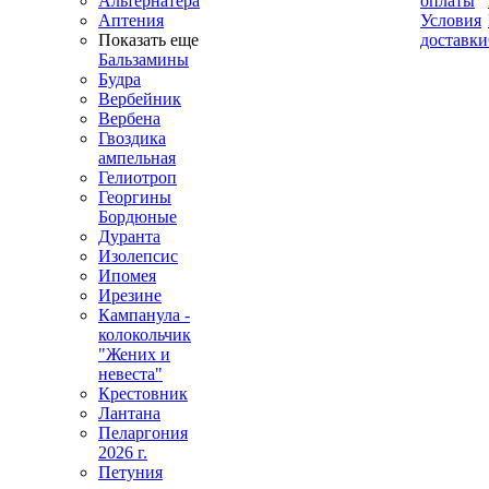
Альтернатера
оплаты
Аптения
Условия
Показать еще
доставки
Бальзамины
Будра
Вербейник
Вербена
Гвоздика
ампельная
Гелиотроп
Георгины
Бордюные
Дуранта
Изолепсис
Ипомея
Ирезине
Кампанула -
колокольчик
"Жених и
невеста"
Крестовник
Лантана
Пеларгония
2026 г.
Петуния