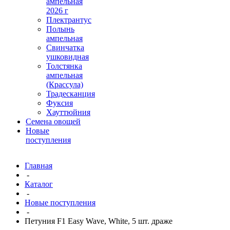
ампельная
2026 г
Плектрантус
Полынь
ампельная
Свинчатка
ушковидная
Толстянка
ампельная
(Крассула)
Традесканция
Фуксия
Хауттюйния
Семена овощей
Новые
поступления
Главная
-
Каталог
-
Новые поступления
-
Петуния F1 Easy Wave, White, 5 шт. драже