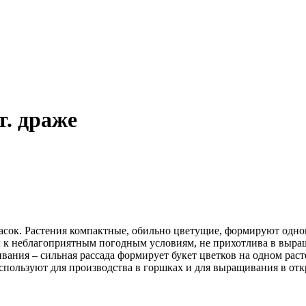
т. драже
асок. Растения компактные, обильно цветущие, формируют одн
ы к неблагоприятным погодным условиям, не прихотлива в выращ
ния – сильная рассада формирует букет цветков на одном растен
Используют для производства в горшках и для выращивания в отк