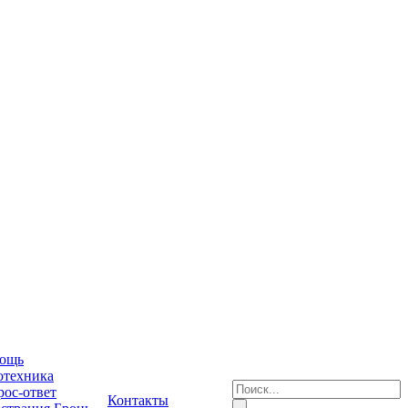
ощь
отехника
ос-ответ
Контакты