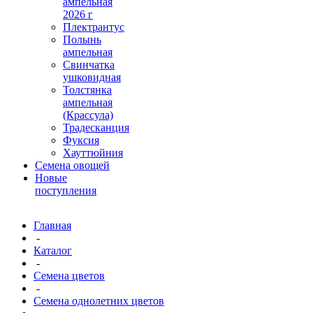
ампельная
2026 г
Плектрантус
Полынь
ампельная
Свинчатка
ушковидная
Толстянка
ампельная
(Крассула)
Традесканция
Фуксия
Хауттюйния
Семена овощей
Новые
поступления
Главная
-
Каталог
-
Семена цветов
-
Семена однолетних цветов