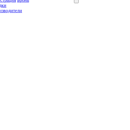
истрация
Бронь
дки
изводители