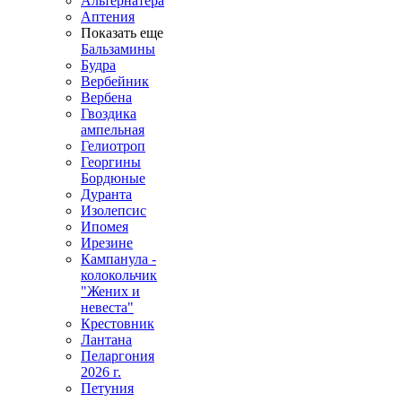
Альтернатера
Аптения
Показать еще
Бальзамины
Будра
Вербейник
Вербена
Гвоздика
ампельная
Гелиотроп
Георгины
Бордюные
Дуранта
Изолепсис
Ипомея
Ирезине
Кампанула -
колокольчик
"Жених и
невеста"
Крестовник
Лантана
Пеларгония
2026 г.
Петуния