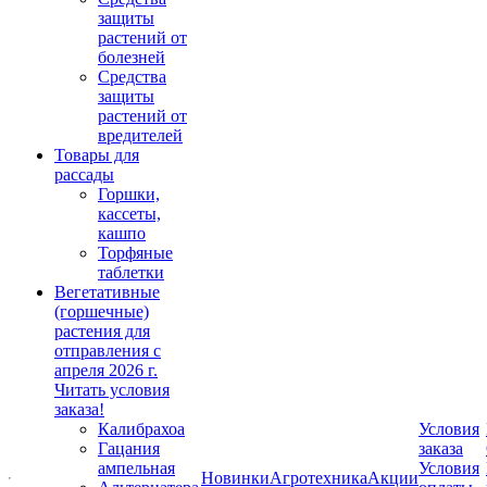
защиты
растений от
болезней
Средства
защиты
растений от
вредителей
Товары для
рассады
Горшки,
кассеты,
кашпо
Торфяные
таблетки
Вегетативные
(горшечные)
растения для
отправления с
апреля 2026 г.
Читать условия
заказа!
Калибрахоа
Условия
Гацания
заказа
ампельная
Условия
Новинки
Агротехника
Акции