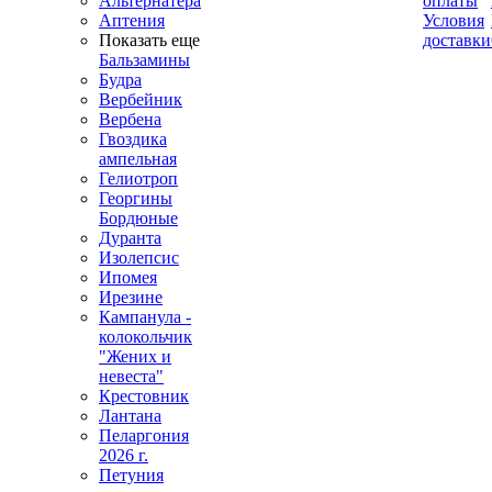
Альтернатера
оплаты
Аптения
Условия
Показать еще
доставки
Бальзамины
Будра
Вербейник
Вербена
Гвоздика
ампельная
Гелиотроп
Георгины
Бордюные
Дуранта
Изолепсис
Ипомея
Ирезине
Кампанула -
колокольчик
"Жених и
невеста"
Крестовник
Лантана
Пеларгония
2026 г.
Петуния