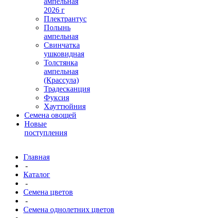
ампельная
2026 г
Плектрантус
Полынь
ампельная
Свинчатка
ушковидная
Толстянка
ампельная
(Крассула)
Традесканция
Фуксия
Хауттюйния
Семена овощей
Новые
поступления
Главная
-
Каталог
-
Семена цветов
-
Семена однолетних цветов