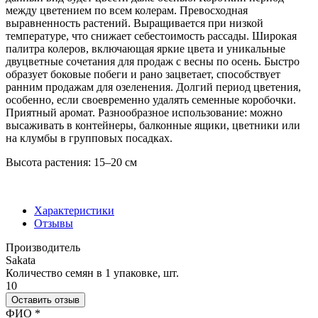
между цветением по всем колерам. Превосходная
выравненность растений. Выращивается при низкой
температуре, что снижает себестои­мость рассады. Широкая
палитра колеров, включающая яркие цвета и уникаль­ные
двуцветные сочетания для продаж с весны по осень. Быстро
образует боковые побеги и рано зацветает, способству­ет
ранним продажам для озеленения. Долгий период цветения,
особенно, если своевременно уда­лять семенные коробочки.
Приятный аромат. Разнообразное использование: можно
высаживать в контей­неры, балконные ящики, цветники или
на клумбы в групповых посадках.
Высота растения: 15–20 см
Характеристики
Отзывы
Производитель
Sakata
Количество семян в 1 упаковке, шт.
10
Оставить отзыв
Ваш отзыв был отправлен!
ФИО
*