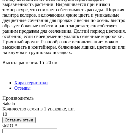
выравненность растений. Выращивается при низкой
температуре, что снижает себестои­мость рассады. Широкая
палитра колеров, включающая яркие цвета и уникаль­ные
двуцветные сочетания для продаж с весны по осень. Быстро
образует боковые побеги и рано зацветает, способству­ет
ранним продажам для озеленения. Долгий период цветения,
особенно, если своевременно уда­лять семенные коробочки.
Приятный аромат. Разнообразное использование: можно
высаживать в контей­неры, балконные ящики, цветники или
на клумбы в групповых посадках.
Высота растения: 15–20 см
Характеристики
Отзывы
Производитель
Sakata
Количество семян в 1 упаковке, шт.
10
Оставить отзыв
Ваш отзыв был отправлен!
ФИО
*