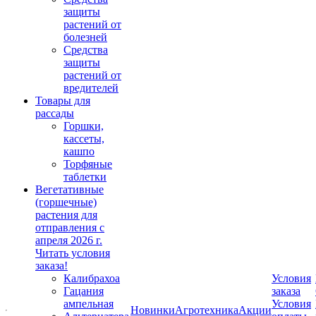
защиты
растений от
болезней
Средства
защиты
растений от
вредителей
Товары для
рассады
Горшки,
кассеты,
кашпо
Торфяные
таблетки
Вегетативные
(горшечные)
растения для
отправления с
апреля 2026 г.
Читать условия
заказа!
Калибрахоа
Условия
Гацания
заказа
ампельная
Условия
Новинки
Агротехника
Акции