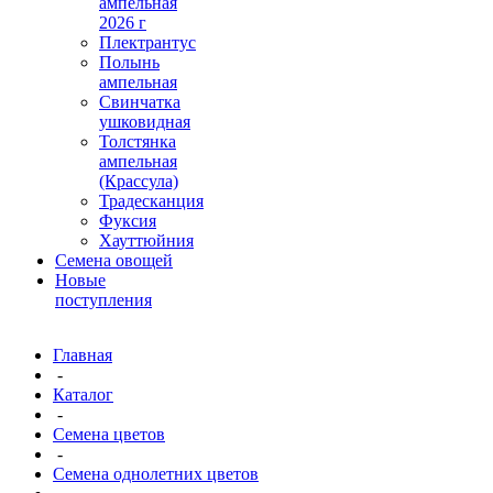
ампельная
2026 г
Плектрантус
Полынь
ампельная
Свинчатка
ушковидная
Толстянка
ампельная
(Крассула)
Традесканция
Фуксия
Хауттюйния
Семена овощей
Новые
поступления
Главная
-
Каталог
-
Семена цветов
-
Семена однолетних цветов