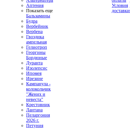
Альтернатера
оплаты
Аптения
Условия
Показать еще
доставки
Бальзамины
Будра
Вербейник
Вербена
Гвоздика
ампельная
Гелиотроп
Георгины
Бордюные
Дуранта
Изолепсис
Ипомея
Ирезине
Кампанула -
колокольчик
"Жених и
невеста"
Крестовник
Лантана
Пеларгония
2026 г.
Петуния