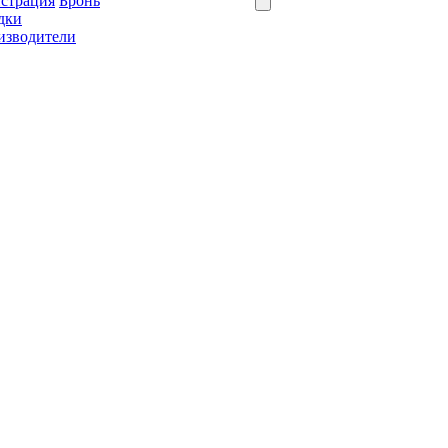
истрация
Бронь
дки
изводители