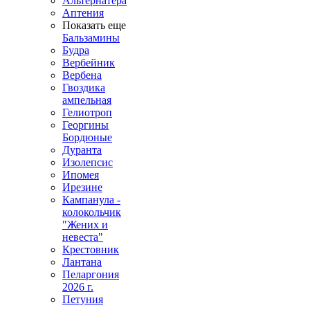
Альтернатера
Аптения
Показать еще
Бальзамины
Будра
Вербейник
Вербена
Гвоздика
ампельная
Гелиотроп
Георгины
Бордюные
Дуранта
Изолепсис
Ипомея
Ирезине
Кампанула -
колокольчик
"Жених и
невеста"
Крестовник
Лантана
Пеларгония
2026 г.
Петуния