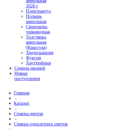
ампельная
2026 г
Плектрантус
Полынь
ампельная
Свинчатка
ушковидная
Толстянка
ампельная
(Крассула)
Традесканция
Фуксия
Хауттюйния
Семена овощей
Новые
поступления
Главная
-
Каталог
-
Семена цветов
-
Семена однолетних цветов