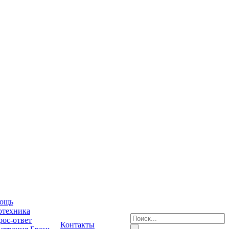
ощь
отехника
ос-ответ
Контакты