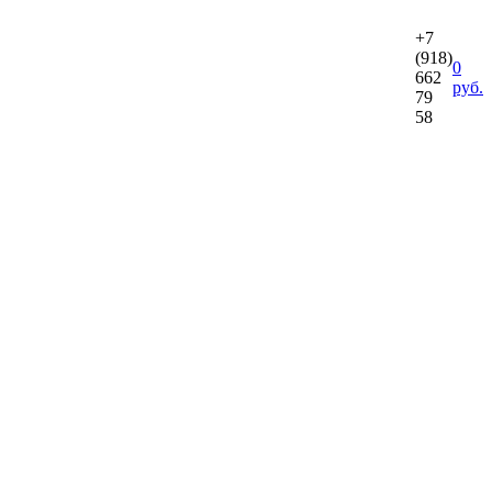
+7
(918)
0
662
руб.
79
58