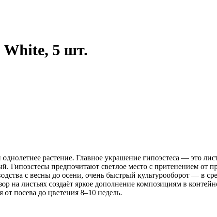
 White, 5 шт.
однолетнее растение. Главное украшение гипоэстеса — это лис
й. Гипоэстесы предпочитают светлое место с притенением от пр
одства с весны до осени, очень быстрый культурооборот — в сре
зор на листьях создаёт яркое дополнение композициям в контей
 от посева до цветения 8–10 недель.