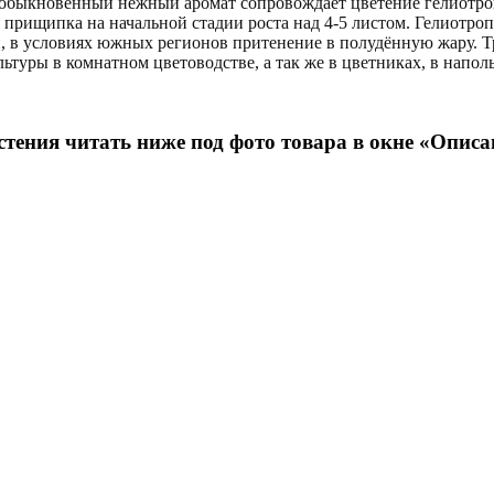
еобыкновенный нежный аромат сопровождает цветение гелиотроп
 прищипка на начальной стадии роста над 4-5 листом. Гелиотро
й, в условиях южных регионов притенение в полудённую жару. Т
льтуры в комнатном цветоводстве, а так же в цветниках, в напо
тения читать ниже под фото товара в окне «Описа