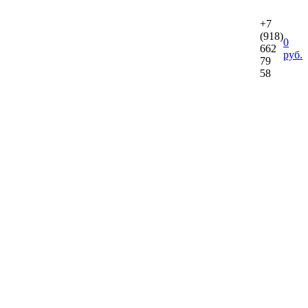
+7
(918)
0
662
руб.
79
58