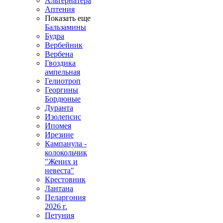
Альтернатера
Аптения
Показать еще
Бальзамины
Будра
Вербейник
Вербена
Гвоздика
ампельная
Гелиотроп
Георгины
Бордюные
Дуранта
Изолепсис
Ипомея
Ирезине
Кампанула -
колокольчик
"Жених и
невеста"
Крестовник
Лантана
Пеларгония
2026 г.
Петуния