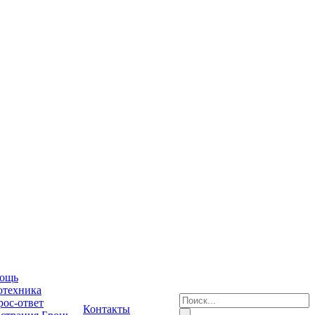
ощь
отехника
ос-ответ
Контакты