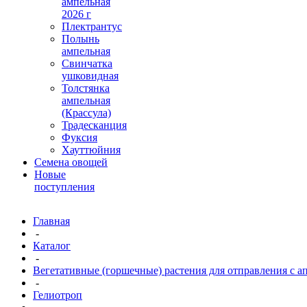
ампельная
2026 г
Плектрантус
Полынь
ампельная
Свинчатка
ушковидная
Толстянка
ампельная
(Крассула)
Традесканция
Фуксия
Хауттюйния
Семена овощей
Новые
поступления
Главная
-
Каталог
-
Вегетативные (горшечные) растения для отправления с апр
-
Гелиотроп