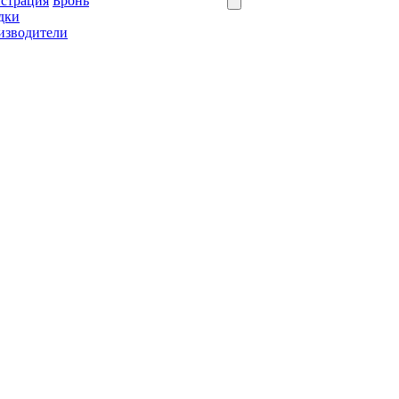
истрация
Бронь
дки
изводители