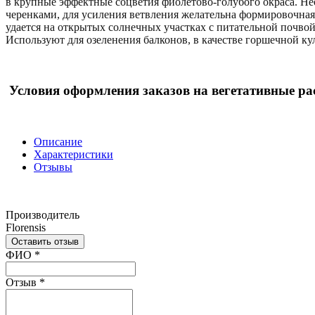
в крупные эффектные соцветия фиолетово-голубого окраса. Н
черенками, для усиления ветвления желательна формировочная
удается на открытых солнечных участках с питательной почво
Используют для озеленения балконов, в качестве горшечной ку
Условия оформления заказов на вегетативные рас
Описание
Характеристики
Отзывы
Производитель
Florensis
Оставить отзыв
Ваш отзыв был отправлен!
ФИО
*
Отзыв
*