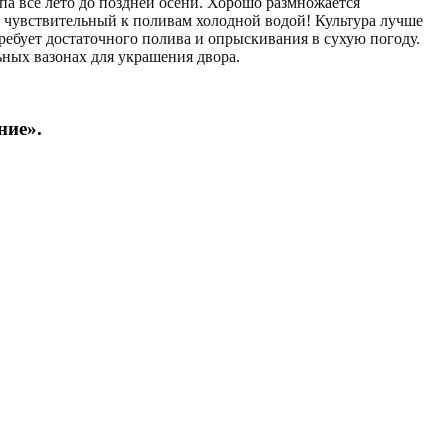
а все лето до поздней осени. Хорошо размножается
п чувствительный к поливам холодной водой! Культура лучше
ребует достаточного полива и опрыскивания в сухую погоду.
льных вазонах для украшения двора.
ние».