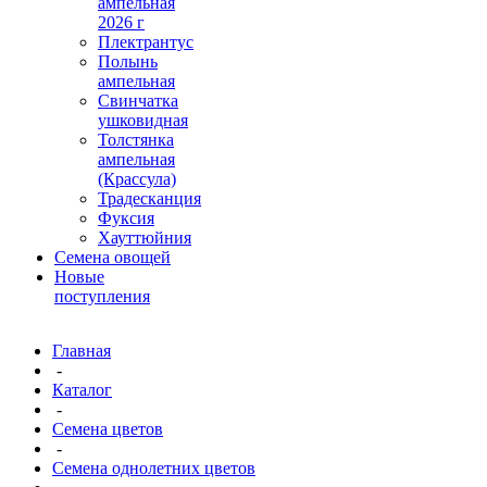
ампельная
2026 г
Плектрантус
Полынь
ампельная
Свинчатка
ушковидная
Толстянка
ампельная
(Крассула)
Традесканция
Фуксия
Хауттюйния
Семена овощей
Новые
поступления
Главная
-
Каталог
-
Семена цветов
-
Семена однолетних цветов