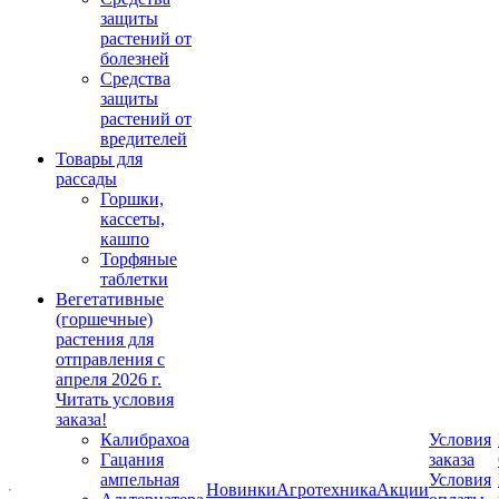
защиты
растений от
болезней
Средства
защиты
растений от
вредителей
Товары для
рассады
Горшки,
кассеты,
кашпо
Торфяные
таблетки
Вегетативные
(горшечные)
растения для
отправления с
апреля 2026 г.
Читать условия
заказа!
Калибрахоа
Условия
Гацания
заказа
ампельная
Условия
Новинки
Агротехника
Акции