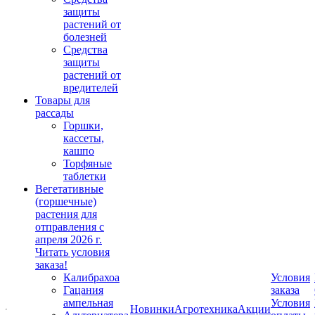
защиты
растений от
болезней
Средства
защиты
растений от
вредителей
Товары для
рассады
Горшки,
кассеты,
кашпо
Торфяные
таблетки
Вегетативные
(горшечные)
растения для
отправления с
апреля 2026 г.
Читать условия
заказа!
Калибрахоа
Условия
Гацания
заказа
ампельная
Условия
Новинки
Агротехника
Акции