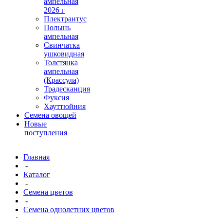
ампельная
2026 г
Плектрантус
Полынь
ампельная
Свинчатка
ушковидная
Толстянка
ампельная
(Крассула)
Традесканция
Фуксия
Хауттюйния
Семена овощей
Новые
поступления
Главная
-
Каталог
-
Семена цветов
-
Семена однолетних цветов