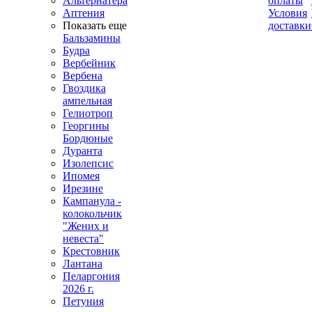
Альтернатера
оплаты
Аптения
Условия
Показать еще
доставки
Бальзамины
Будра
Вербейник
Вербена
Гвоздика
ампельная
Гелиотроп
Георгины
Бордюные
Дуранта
Изолепсис
Ипомея
Ирезине
Кампанула -
колокольчик
"Жених и
невеста"
Крестовник
Лантана
Пеларгония
2026 г.
Петуния