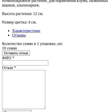
почвопокровное растение, для обрамления клумб, балконных
ящиков, альпинариев.
Высота растения: 12 см.
Размер цветка: 4 см.
Характеристики
Отзывы
Количество семян в 1 упаковке, шт.
10 семян
Оставить отзыв
Ваш отзыв был отправлен!
ФИО
*
Отзыв
*