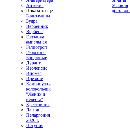
Альтернатера
оплаты
Аптения
Условия
Показать еще
доставки
Бальзамины
Будра
Вербейник
Вербена
Гвоздика
ампельная
Гелиотроп
Георгины
Бордюные
Дуранта
Изолепсис
Ипомея
Ирезине
Кампанула -
колокольчик
"Жених и
невеста"
Крестовник
Лантана
Пеларгония
2026 г.
Петуния