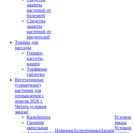
защиты
растений от
болезней
Средства
защиты
растений от
вредителей
Товары для
рассады
Горшки,
кассеты,
кашпо
Торфяные
таблетки
Вегетативные
(горшечные)
растения для
отправления с
апреля 2026 г.
Читать условия
заказа!
Калибрахоа
Условия
Гацания
заказа
ампельная
Условия
Новинки
Агротехника
Акции