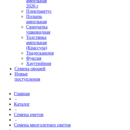
ампельная
2026 г
Плектрантус
Полынь
ампельная
Свинчатка
ушковидная
Толстянка
ампельная
(Крассула)
Традесканция
Фуксия
Хауттюйния
Семена овощей
Новые
поступления
Главная
-
Каталог
-
Семена цветов
-
Семена многолетних цветов