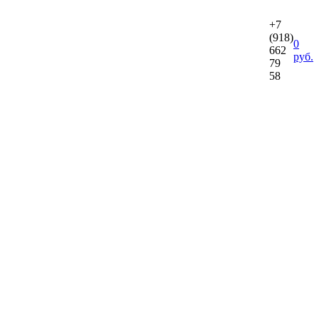
+7
(918)
0
662
руб.
79
58