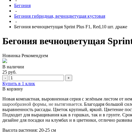
-
Бегония
-
Бегония гибридная, вечноцветущая кустовая
-
Бегония вечноцветущая Sprint Plus F1, Red,10 шт. драже
Бегония вечноцветущая Sprint 
Новинка
Рекомендуем
В наличии
25 руб.
-
+
Купить в 1 клик
В корзину
Новая компактная, выровненная серия с зелёным листом от не
шарообразной формы, не вытягивается.
Благодаря большой силе
выравненность рассады. Цветок крупный, яркий. Цветение пос
Подходит для выращивания как в горшках, так и в грунте. Сро
дизайне для посадки на клумбах и в цветники, отлично развив
Высота растения: 20-25 см