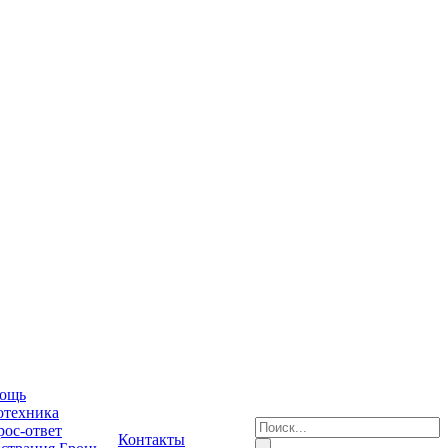
ощь
отехника
ос-ответ
Контакты