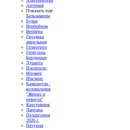
Альтернатера
Аптения
Показать еще
Бальзамины
Будра
Вербейник
Вербена
Гвоздика
ампельная
Гелиотроп
Георгины
Бордюные
Дуранта
Изолепсис
Ипомея
Ирезине
Кампанула -
колокольчик
"Жених и
невеста"
Крестовник
Лантана
Пеларгония
2026 г.
Петуния