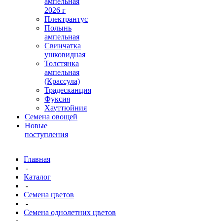
ампельная
2026 г
Плектрантус
Полынь
ампельная
Свинчатка
ушковидная
Толстянка
ампельная
(Крассула)
Традесканция
Фуксия
Хауттюйния
Семена овощей
Новые
поступления
Главная
-
Каталог
-
Семена цветов
-
Семена однолетних цветов