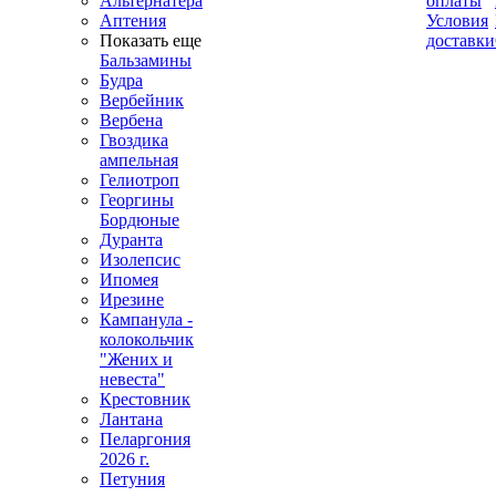
Альтернатера
оплаты
Аптения
Условия
Показать еще
доставки
Бальзамины
Будра
Вербейник
Вербена
Гвоздика
ампельная
Гелиотроп
Георгины
Бордюные
Дуранта
Изолепсис
Ипомея
Ирезине
Кампанула -
колокольчик
"Жених и
невеста"
Крестовник
Лантана
Пеларгония
2026 г.
Петуния