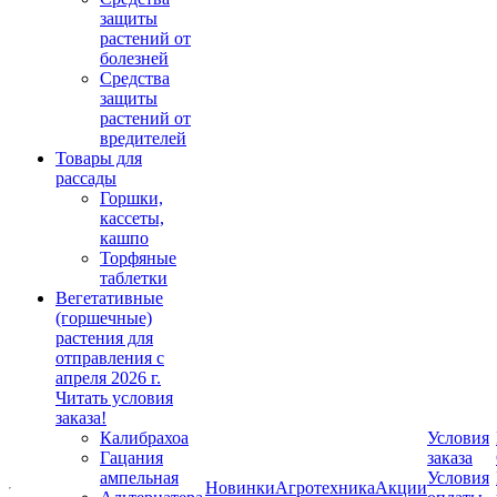
защиты
растений от
болезней
Средства
защиты
растений от
вредителей
Товары для
рассады
Горшки,
кассеты,
кашпо
Торфяные
таблетки
Вегетативные
(горшечные)
растения для
отправления с
апреля 2026 г.
Читать условия
заказа!
Калибрахоа
Условия
Гацания
заказа
ампельная
Условия
Новинки
Агротехника
Акции