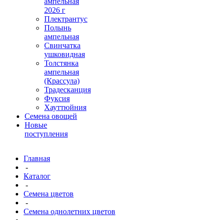
ампельная
2026 г
Плектрантус
Полынь
ампельная
Свинчатка
ушковидная
Толстянка
ампельная
(Крассула)
Традесканция
Фуксия
Хауттюйния
Семена овощей
Новые
поступления
Главная
-
Каталог
-
Семена цветов
-
Семена однолетних цветов