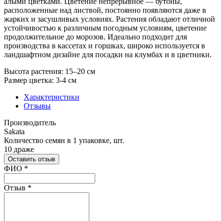
алыми цветками. Цветение непрерывное — бутоны,
расположенные над листвой, постоянно появляются даже в
жарких и засушливых условиях. Растения обладают отличной
устойчивостью к различным погодным условиям, цветение
продолжительное до морозов. Идеально подходит для
производства в кассетах и горшках, широко используется в
ландшафтном дизайне для посадки на клумбах и в цветники.
Высота растения: 15–20 см
Размер цветка: 3-4 см
Характеристики
Отзывы
Производитель
Sakata
Количество семян в 1 упаковке, шт.
10 драже
Оставить отзыв
Ваш отзыв был отправлен!
ФИО
*
Отзыв
*