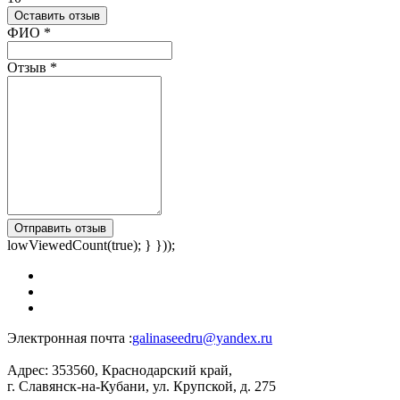
Оставить отзыв
Ваш отзыв был отправлен!
ФИО
*
Отзыв
*
Отправить отзыв
lowViewedCount(true); } }));
Электронная почта :
galinaseedru@yandex.ru
Адрес:
353560, Краснодарский край,
г. Славянск-на-Кубани, ул. Крупской, д. 275