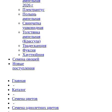
ампельная
2026 г
Плектрантус
Полынь
ампельная
Свинчатка
ушковидная
Толстянка
ампельная
(Крассула)
Традесканция
Фуксия
Хауттюйния
Семена овощей
Новые
поступления
Главная
-
Каталог
-
Семена цветов
-
Семена однолетних цветов