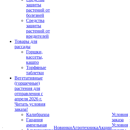
защиты
растений от
болезней
Средства
защиты
растений от
вредителей
Товары для
рассады
Горшки,
кассеты,
кашпо
Торфяные
таблетки
Вегетативные
(горшечные)
растения для
отправления с
апреля 2026 г.
Читать условия
заказа!
Калибрахоа
Условия
Гацания
заказа
ампельная
Условия
Новинки
Агротехника
Акции