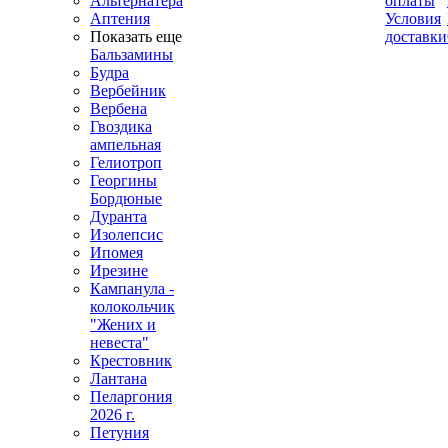
Альтернатера
оплаты
Аптения
Условия
Показать еще
доставки
Бальзамины
Будра
Вербейник
Вербена
Гвоздика
ампельная
Гелиотроп
Георгины
Бордюные
Дуранта
Изолепсис
Ипомея
Ирезине
Кампанула -
колокольчик
"Жених и
невеста"
Крестовник
Лантана
Пеларгония
2026 г.
Петуния