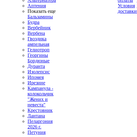
Альтернатера
оплаты
Аптения
Условия
Показать еще
доставки
Бальзамины
Будра
Вербейник
Вербена
Гвоздика
ампельная
Гелиотроп
Георгины
Бордюные
Дуранта
Изолепсис
Ипомея
Ирезине
Кампанула -
колокольчик
"Жених и
невеста"
Крестовник
Лантана
Пеларгония
2026 г.
Петуния