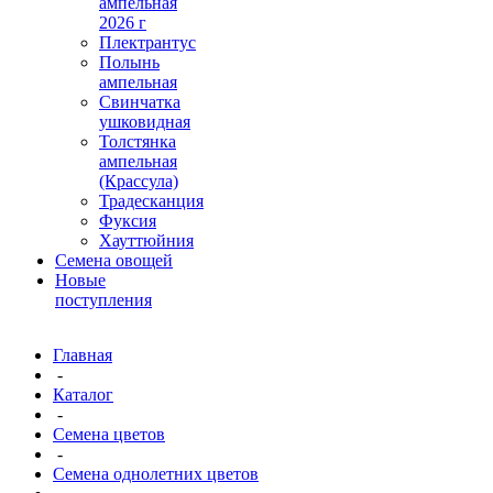
ампельная
2026 г
Плектрантус
Полынь
ампельная
Свинчатка
ушковидная
Толстянка
ампельная
(Крассула)
Традесканция
Фуксия
Хауттюйния
Семена овощей
Новые
поступления
Главная
-
Каталог
-
Семена цветов
-
Семена однолетних цветов