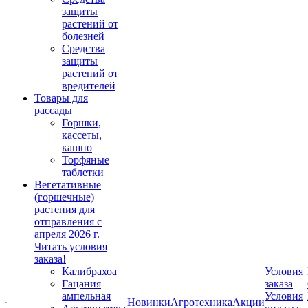
защиты
растений от
болезней
Средства
защиты
растений от
вредителей
Товары для
рассады
Горшки,
кассеты,
кашпо
Торфяные
таблетки
Вегетативные
(горшечные)
растения для
отправления с
апреля 2026 г.
Читать условия
заказа!
Калибрахоа
Условия
Гацания
заказа
ампельная
Условия
Новинки
Агротехника
Акции