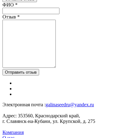
Ваш отзыв был отправлен!
ФИО
*
Отзыв
*
Отправить отзыв
Электронная почта :
galinaseedru@yandex.ru
Адрес:
353560, Краснодарский край,
г. Славянск-на-Кубани, ул. Крупской, д. 275
Компания
О нас