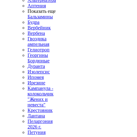
Альтернатера
Аптения
Показать еще
Бальзамины
Будра
Вербейник
Вербена
Гвоздика
ампельная
Гелиотроп
Георгины
Бордюные
Дуранта
Изолепсис
Ипомея
Ирезине
Кампанула -
колокольчик
"Жених и
невеста"
Крестовник
Лантана
Пеларгония
2026 г.
Петуния