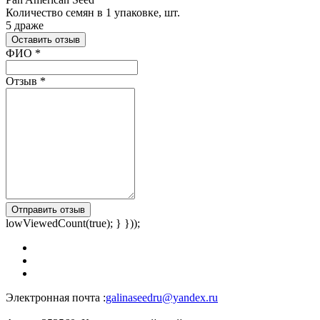
Количество семян в 1 упаковке, шт.
5 драже
Оставить отзыв
Ваш отзыв был отправлен!
ФИО
*
Отзыв
*
Отправить отзыв
lowViewedCount(true); } }));
Электронная почта :
galinaseedru@yandex.ru