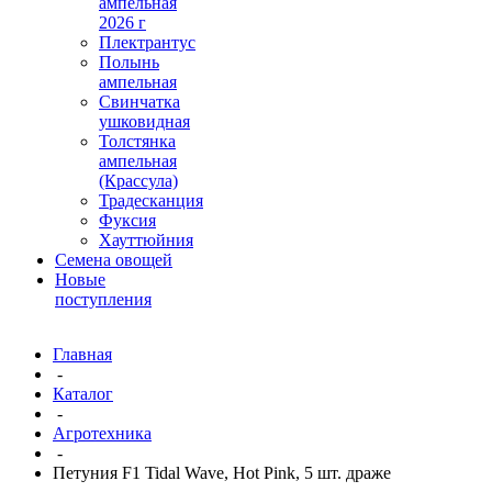
ампельная
2026 г
Плектрантус
Полынь
ампельная
Свинчатка
ушковидная
Толстянка
ампельная
(Крассула)
Традесканция
Фуксия
Хауттюйния
Семена овощей
Новые
поступления
Главная
-
Каталог
-
Агротехника
-
Петуния F1 Tidal Wave, Hot Pink, 5 шт. драже