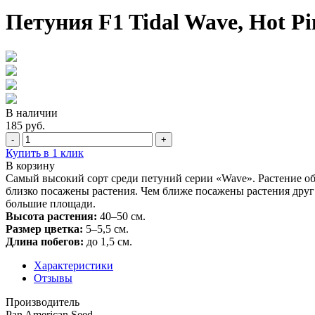
Петуния F1 Tidal Wave, Hot Pi
В наличии
185 руб.
-
+
Купить в 1 клик
В корзину
Самый высокий сорт среди петуний серии «Wave». Растение обра
близко посажены растения. Чем ближе посажены растения друг
большие площади.
Высота растения:
40–50 см.
Размер цветка:
5–5,5 см.
Длина побегов:
до 1,5 см.
Характеристики
Отзывы
Производитель
Pan American Seed