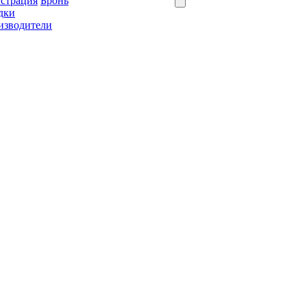
истрация
Бронь
дки
изводители