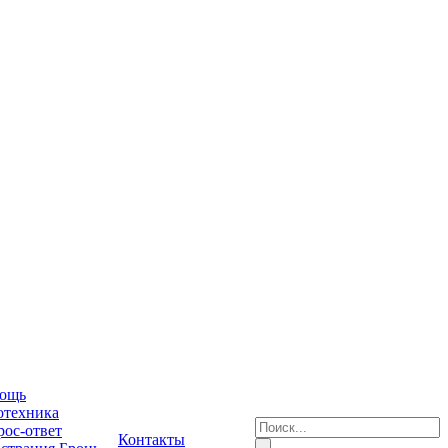
ощь
отехника
ос-ответ
Контакты